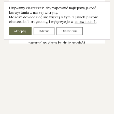
Używamy ciasteczek, aby zapewnić najlepszą jakość
korzystania z naszej witryny.
Możesz dowiedzieć się więcej o tym, z jakich plików
ciasteczka korzystamy, i wyłączyć je w
ustawieniach
.
Przestrzeń, która pokazuje codzienność
Akceptuj
Odrzuć
Ustawienia
– zobaczysz, jak drewno pracuje i jak
naturalny dom buduje spokój.