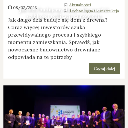
Aktualności
08/02/2026
Jak dziś budujemy domy z drewna? O
Technologia i konstrukcja
szybkości realizacji zamówienia
Jak długo dziś buduje się dom z drewna?
Coraz więcej inwestorów szuka
przewidywalnego procesu i szybkiego
momentu zamieszkania. Sprawdź, jak
nowoczesne budownictwo drewniane
odpowiada na te potrzeby.
Czytaj dalej