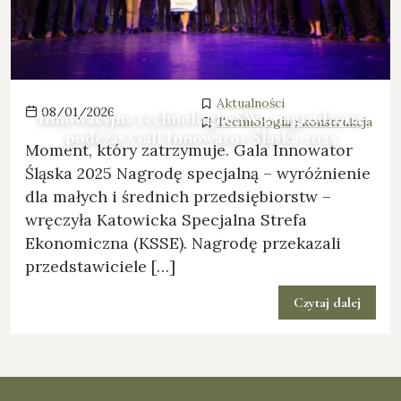
Aktualności
08/01/2026
Innowacyjna technologia SW3 nagrodzona
Technologia i konstrukcja
podczas Gali Innowator Śląska 2025
Moment, który zatrzymuje. Gala Innowator
Śląska 2025 Nagrodę specjalną – wyróżnienie
dla małych i średnich przedsiębiorstw –
wręczyła Katowicka Specjalna Strefa
Ekonomiczna (KSSE). Nagrodę przekazali
przedstawiciele […]
Czytaj dalej